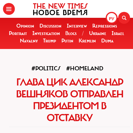
THE NEW TIMES
НОВОЕ ВРЕМЯ
РУ
Opinion
Discussion
Interview
Repressions
Portrait
Investigation
Blogs
/
Ukraine
Israel
Navalny
Trump
Putin
Kremlin
Duma
#POLITICS
#HOMELAND
ГЛАВА ЦИК АЛЕКСАНДР
ВЕШНЯКОВ ОТПРАВЛЕН
ПРЕЗИДЕНТОМ В
ОТСТАВКУ