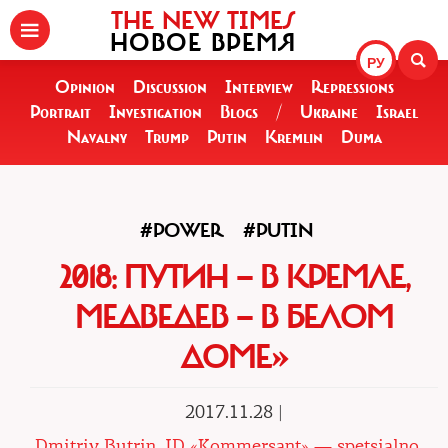
THE NEW TIMES
НОВОЕ ВРЕМЯ
РУ
Opinion
Discussion
Interview
Repressions
Portrait
Investigation
Blogs
/
Ukraine
Israel
Navalny
Trump
Putin
Kremlin
Duma
#POWER
#PUTIN
2018: ПУТИН — В КРЕМЛЕ,
МЕДВЕДЕВ — В БЕЛОМ
ДОМЕ»
2017.11.28 |
Dmitriy Butrin, ID «Kommersant» — spetsialno