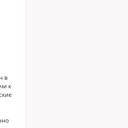
н в
чи к
ские
нно