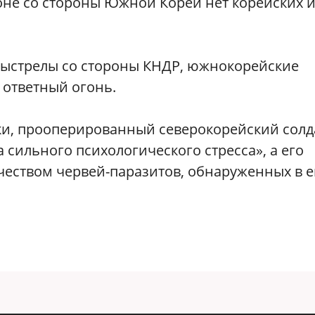
оне со стороны Южной Кореи нет корейских 
выстрелы со стороны КНДР, южнокорейские
 ответный огонь.
и, прооперированный северокорейский солд
 сильного психологического стресса», а его
еством червей-паразитов, обнаруженных в е