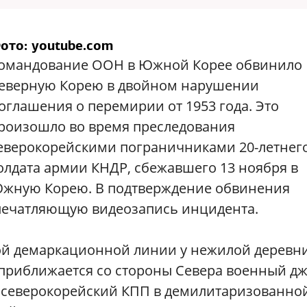
ото: youtube.com
омандование ООН в Южной Корее обвинило
еверную Корею в двойном нарушении
оглашения о перемирии от 1953 года. Это
роизошло во время преследования
еверокорейскими пограничниками 20-летнег
олдата армии КНДР, сбежавшего 13 ноября в
жную Корею. В подтверждение обвинения
ечатляющую видеозапись инцидента.
ной демаркационной линии у нежилой деревн
приближается со стороны Севера военный д
 северокорейский КПП в демилитаризованно