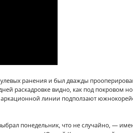
 пулевых ранения и был дважды прооперирова
ней раскадровке видно, как под покровом но
емаркационной линии подползают южнокорей
выбрал понедельник, что не случайно, — име