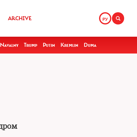
ARCHIVE
РУ
Navalny
Trump
Putin
Kremlin
Duma
адром