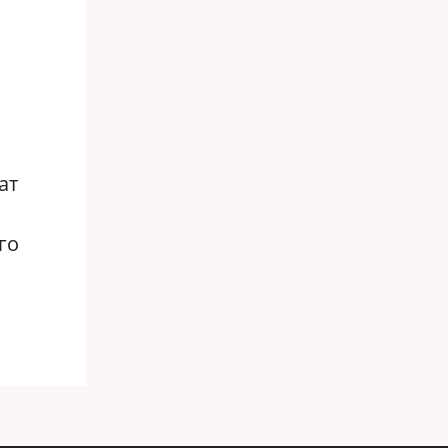
и
ат
го