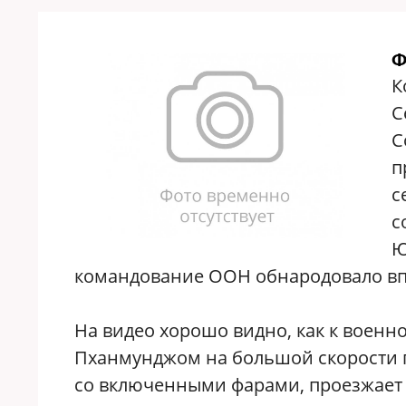
Ф
К
С
С
п
с
с
Ю
командование ООН обнародовало вп
На видео хорошо видно, как к воен
Пханмунджом на большой скорости 
со включенными фарами, проезжает