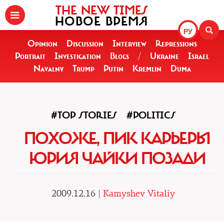
THE NEW TIMES
НОВОЕ ВРЕМЯ
РУ
Opinion
Discussion
Interview
Repressions
Portrait
Investigation
Blogs
/
Ukraine
Israel
Navalny
Trump
Putin
Kremlin
Duma
#TOP STORIES
#POLITICS
ПОХОЖЕ, ПИК КАРЬЕРЫ
ЮРИЯ ЧАЙКИ ПОЗАДИ
2009.12.16 |
Kamyshev Vitaliy