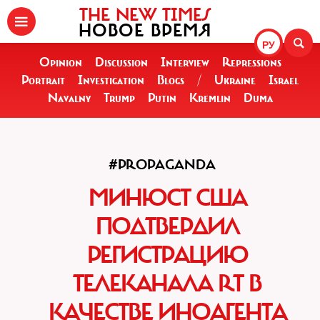
THE NEW TIMES
НОВОЕ ВРЕМЯ
РУ
Opinion
Discussion
Interview
Repressions
Portrait
Investigation
Blogs
/
Ukraine
Israel
Navalny
Trump
Putin
Kremlin
Duma
#PROPAGANDA
МИНЮСТ США
ПОДТВЕРДИЛ
РЕГИСТРАЦИЮ
ТЕЛЕКАНАЛА RT В
КАЧЕСТВЕ ИНОАГЕНТА