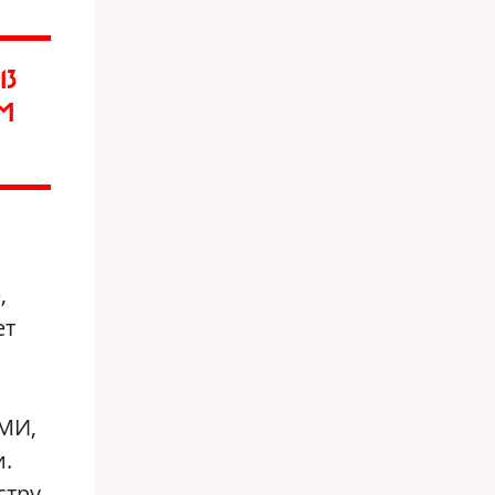
13
М
,
ет
СМИ,
.
стру