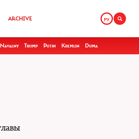
ARCHIVE
РУ
Navalny
Trump
Putin
Kremlin
Duma
главы