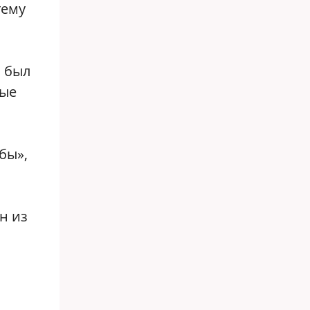
тему
о был
ные
бы»,
н из