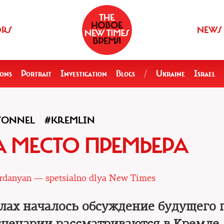
ORS
NEWS
ions
Portrait
Investigation
Blogs
/
Ukraine
Israel
SONNEL
#KREMLIN
А МЕСТО ПРЕМЬЕРА
rdanyan — spetsialno dlya New Times
лах началось обсуждение будущего 