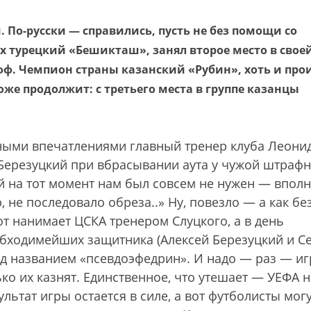
. По-русски — справились, пусть не без помощи со
ях турецкий «Бешикташ», занял второе место в свое
фф. Чемпион страны казанский «Рубин», хоть и про
оже продолжит: с третьего места в группе казанцы
ными впечатлениями главный тренер клуба Леони
 Березуцкий при вбрасывании аута у чужой штраф
й на тот момент нам был совсем не нужен — впол
 не последовало обреза..» Ну, повезло — а как бе
от нанимает ЦСКА тренером Слуцкого, а в день
бходимейших защитника (Алексей Березуцкий и С
д названием «псевдоэфедрин». И надо — раз — иг
ько их казнят. Единственное, что утешает — УЕФА н
ьтат игры остается в силе, а вот футболисты мог