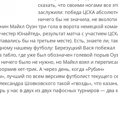
сказать, что своими ногами все эт
заслужили: победа ЦСКА абсолют
ничего бы не значила, не вколоти
нин Майкл Оуэн три гола в ворота немецкой кома
честер Юнайтед», результат матча с участием ЦСК
авались бы на третьем месте). Есть, знаете ли, та
дному нашему футболу: Березуцкий Вася побежал
на табло, где уже был обозначен голевой порыв Оу
 ничего было не нужно, но Майкл взял и переписа
ормив хет-трик. А через день, когда «Рубин»
м», лучший по всем версиям футболист текущего с
лександра Шовковского такой «гвоздь», что казан
ь у нас в двух из двух пафосных турниров — два 