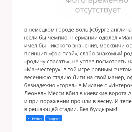
в немецком городе Вольфсбурге англича
(если бы чемпион Германии одолел «Ман
имел бы никакого значения, москвичи ост
принцип «фэр-плэй», слабо знакомый ро
«родину спасать», не успев посмотреть 
«Манчестеру». в той игре ровным счетом
весеннюю стадию Лиги на свой манер, оф
безнадежно «горел» в Милане с «Интеро
Леонель Месси вбил в киевские ворота А
и при поражении прошли в весну. И тепер
в решающей стадии. Без булдырык!
X (Twitter)
Telegram