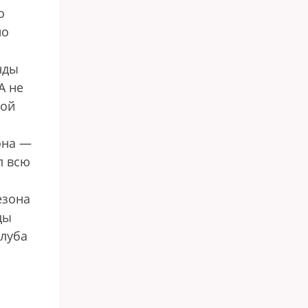
о
но
нды
А не
кой
эна —
л всю
езона
цы
клуба