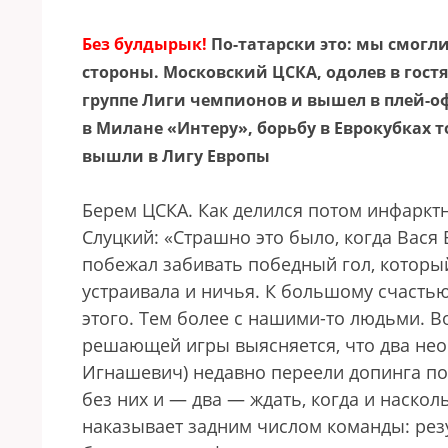
Без булдырык!
По-татарски это: мы смогли
стороны. Московский ЦСКА, одолев в гост
группе Лиги чемпионов и вышел в плей-о
в Милане «Интеру», борьбу в Еврокубках т
вышли в Лигу Европы
Берем ЦСКА. Как делился потом инфаркт
Слуцкий: «Страшно это было, когда Вася
побежал забивать победный гол, которы
устраивала и ничья. К большому счастью,
этого. Тем более с нашими-то людьми. В
решающей игры выясняется, что два нео
Игнашевич) недавно переели допинга по
без них и — два — ждать, когда и наскол
наказывает задним числом команды: резул