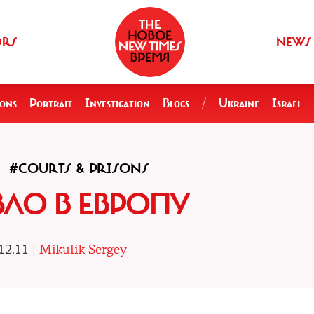
ORS
NEWS
ions
Portrait
Investigation
Blogs
/
Ukraine
Israel
#COURTS & PRISONS
ЗЛО В ЕВРОПУ
12.11 |
Mikulik Sergey