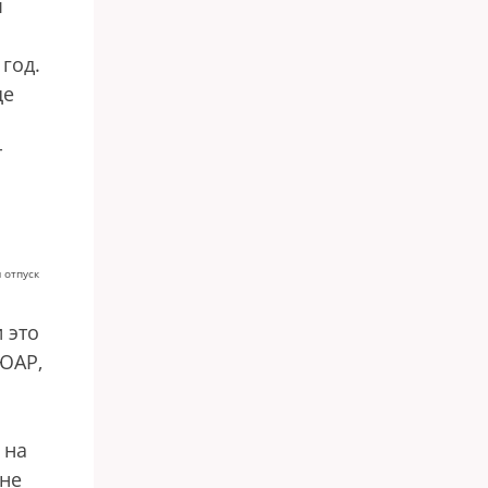
ы
год.
ще
т
 отпуск
и это
 ЮАР,
 на
 не