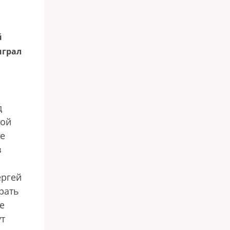
й
играл
д
ной
не
з
ергей
рать
е
ут