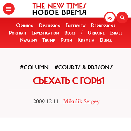
THE NEW TIMES
НОВОЕ ВРЕМЯ
РУ
Opinion
Discussion
Interview
Repressions
Portrait
Investigation
Blogs
/
Ukraine
Israel
Navalny
Trump
Putin
Kremlin
Duma
#COLUMN
#COURTS & PRISONS
СЪЕХАТЬ С ГОРЫ
2009.12.11 |
Mikulik Sergey