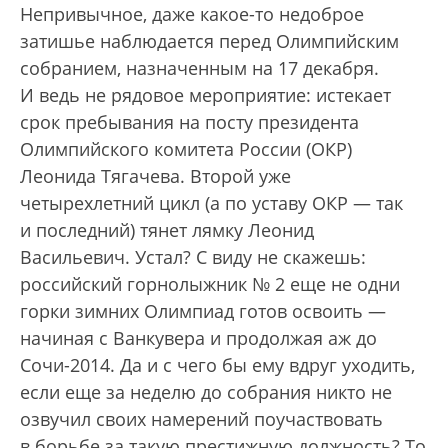
Непривычное, даже какое-то недоб­рое
затишье наблюдается перед Олимпийским
собранием, назначенным на 17 декабря.
И ведь не рядовое мероприятие: истекает
срок пребывания на посту президента
Олимпийского комитета России (ОКР)
Леонида Тягачева. Второй уже
четырехлетний цикл (а по уставу ОКР — так
и последний) тянет лямку Леонид
Васильевич. Устал? С виду не скажешь:
российский горнолыжник № 2 еще не одни
горки зимних Олимпиад готов освоить —
начиная с Ванкувера и продолжая аж до
Сочи-2014. Да и с чего бы ему вдруг уходить,
если еще за неделю до собрания никто не
озвучил своих намерений поучаствовать
в борьбе за такую престижную должность? То