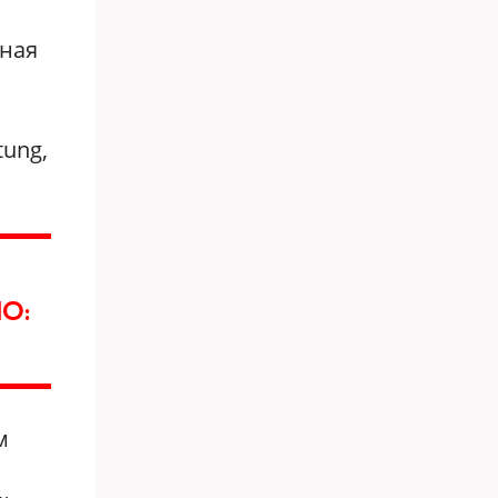
рная
tung,
О:
м