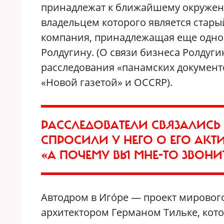
принадлежат к ближайшему окружени
владельцем которого является стар
компания, принадлежащая еще одном
Ролдугину. (О связи бизнеса Ролдуги
расследования «панамских документо
«Новой газетой» и OCCRP).
РАССЛЕДОВАТЕЛИ СВЯЗАЛИС
СПРОСИЛИ У НЕГО О ЕГО АКТ
«А ПОЧЕМУ ВЫ МНЕ-ТО ЗВОНИТ
Автодром в Игóре — проект мировог
архитектором Германом Тильке, кот