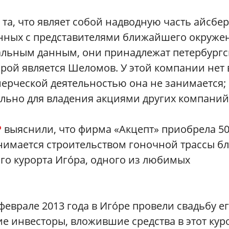
та, что являет собой надводную часть айсбер
анных с представителями ближайшего окруже
альным данным, они принадлежат петербургс
рой является Шеломов. У этой компании нет 
ммерческой деятельностью она не занимается;
ельно для владения акциями других компаний
P
выяснили, что фирма «Акцепт» приобрела 5
нимается строительством гоночной трассы б
го курорта Игóра, одного из любимых
феврале 2013 года в Игóре провели свадьбу е
е инвесторы, вложившие средства в этот куро