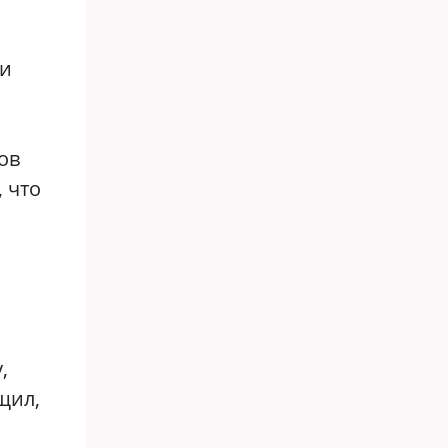
 и
ов
, что
,
щил,