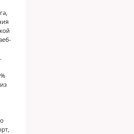
га,
ния
кой
веб-
.
0%
лиз
го
рт,