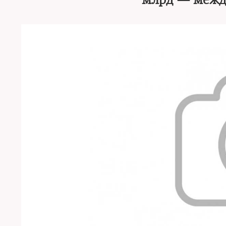
млрд — межд