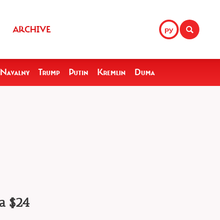
ARCHIVE
РУ
Navalny
Trump
Putin
Kremlin
Duma
а $24