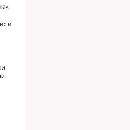
ка»,
ис и
ри
ли