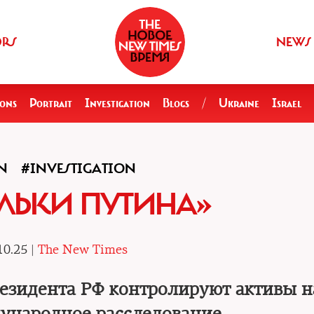
ORS
NEWS
ions
Portrait
Investigation
Blogs
/
Ukraine
Israel
N
#INVESTIGATION
ЛЬКИ ПУТИНА»
10.25 |
The New Times
резидента РФ контролируют активы н