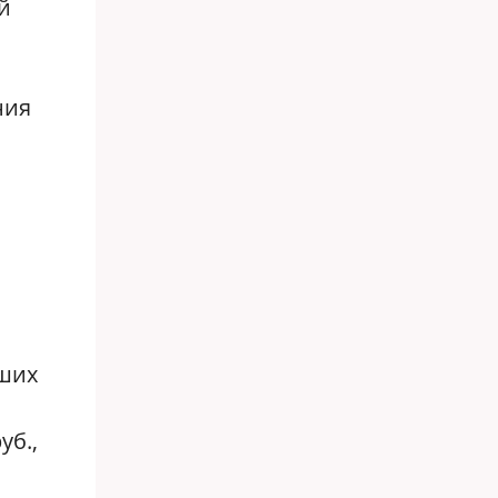
й
ния
йших
уб.,