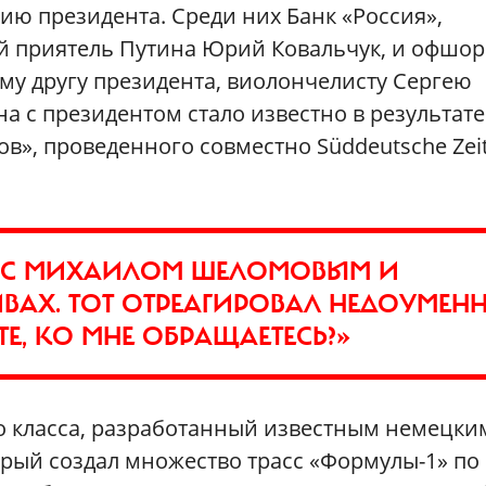
ю президента. Среди них Банк «Россия»,
ый приятель Путина Юрий Ковальчук, и офшо
у другу президента, виолончелисту Сергею
на с президентом стало известно в результате
в», проведенного совместно Süddeutsche Zei
Ь С МИХАИЛОМ ШЕЛОМОВЫМ И
ИВАХ. ТОТ ОТРЕАГИРОВАЛ НЕДОУМЕНН
Е, КО МНЕ ОБРАЩАЕТЕСЬ?»
о класса, разработанный известным немецки
орый создал множество трасс «Формулы-1» по