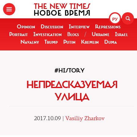
THE NEW TIMES
НОВОЕ ВРЕМЯ
РУ
Opinion
Discussion
Interview
Repressions
Portrait
Investigation
Blogs
/
Ukraine
Israel
Navalny
Trump
Putin
Kremlin
Duma
#HISTORY
НЕПРЕДСКАЗУЕМАЯ
УЛИЦА
2017.10.09 |
Vasiliy Zharkov