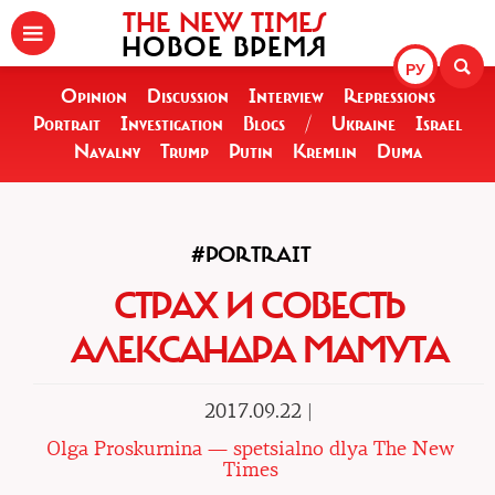
THE NEW TIMES
НОВОЕ ВРЕМЯ
РУ
Opinion
Discussion
Interview
Repressions
Portrait
Investigation
Blogs
/
Ukraine
Israel
Navalny
Trump
Putin
Kremlin
Duma
#PORTRAIT
СТРАХ И СОВЕСТЬ
АЛЕКСАНДРА МАМУТА
2017.09.22 |
Olga Proskurnina — spetsialno dlya The New
Times