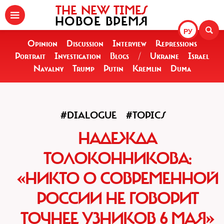
THE NEW TIMES
НОВОЕ ВРЕМЯ
РУ
Opinion
Discussion
Interview
Repressions
Portrait
Investigation
Blogs
/
Ukraine
Israel
Navalny
Trump
Putin
Kremlin
Duma
#DIALOGUE
#TOPICS
НАДЕЖДА
ТОЛОКОННИКОВА:
«НИКТО О СОВРЕМЕННОЙ
РОССИИ НЕ ГОВОРИТ
ТОЧНЕЕ УЗНИКОВ 6 МАЯ»