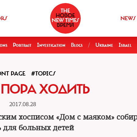
ORS
NEWS
ions
Portrait
Investigation
Blogs
/
Ukraine
Israel
NT PAGE
#TOPICS
 ПОРА ХОДИТЬ
2017.08.28
тским хосписом «Дом с маяком» соби
 для больных детей