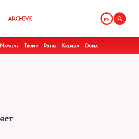
ARCHIVE
РУ
Navalny
Trump
Putin
Kremlin
Duma
рает