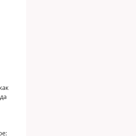
как
гда
ое: