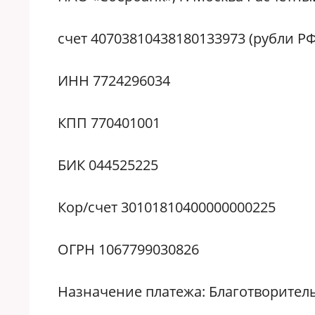
счет 40703810438180133973 (рубли РФ
ИНН 7724296034
КПП 770401001
БИК 044525225
Кор/счет 30101810400000000225
ОГРН 1067799030826
Назначение платежа: Благотворител