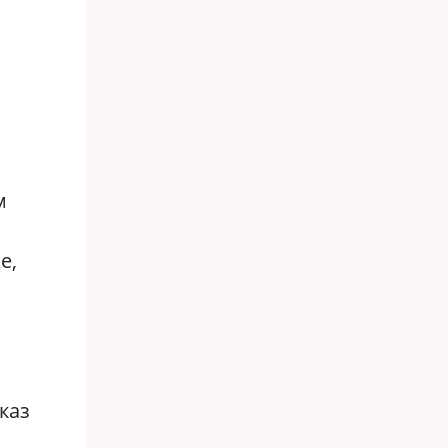
м
е,
каз