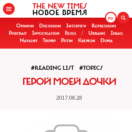
THE NEW TIMES
НОВОЕ ВРЕМЯ
РУ
Opinion
Discussion
Interview
Repressions
Portrait
Investigation
Blogs
/
Ukraine
Israel
Navalny
Trump
Putin
Kremlin
Duma
#READING LIST
#TOPICS
ГЕРОЙ МОЕЙ ДОЧКИ
2017.08.28