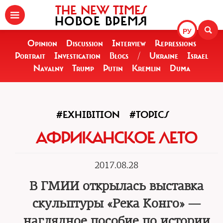
THE NEW TIMES
НОВОЕ ВРЕМЯ
РУ
Opinion
Discussion
Interview
Repressions
Portrait
Investigation
Blogs
/
Ukraine
Israel
Navalny
Trump
Putin
Kremlin
Duma
#EXHIBITION
#TOPICS
АФРИКАНСКОЕ ЛЕТО
2017.08.28
В ГМИИ открылась выставка
скульптуры «Река Конго» —
наглядное пособие по истории