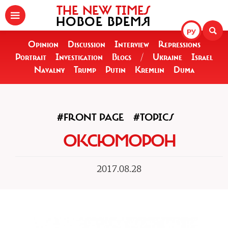
THE NEW TIMES
НОВОЕ ВРЕМЯ
РУ
Opinion
Discussion
Interview
Repressions
Portrait
Investigation
Blogs
/
Ukraine
Israel
Navalny
Trump
Putin
Kremlin
Duma
#FRONT PAGE
#TOPICS
ОКСЮМОРОН
2017.08.28