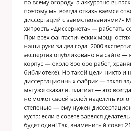
по всему огороду, а аккуратно выта
поэтому мы всегда отказываемся отве
диссертаций с заимствованиями?» Мы
хитрость «Диссернета» — работать 
При всех фантастических мощностях
наши руки за два года, 2000 эксперт
экспертиз опубликовано на сайте —
корпус — около 8оо ооо работ, хран
библиотеке). Но такой цели никто и 
диссертационных фабрик — такая за
мы уже сказали, плагиат — это всегд
не может своей волей наделить кого
степенью — ему нужен диссертацион
куста: если в совете завелся делате
будет один! Так, знаменитый совет 2