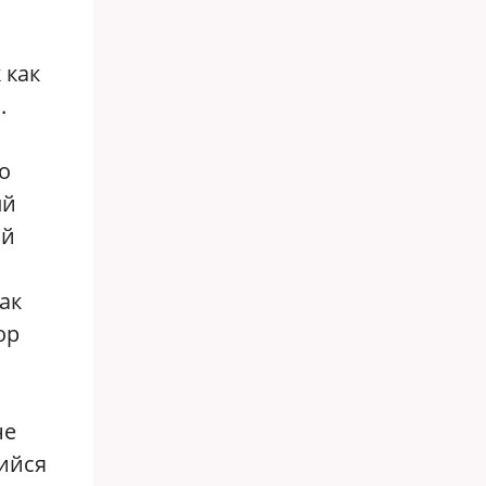
 как
.
о
ый
ой
ак
ор
не
шийся