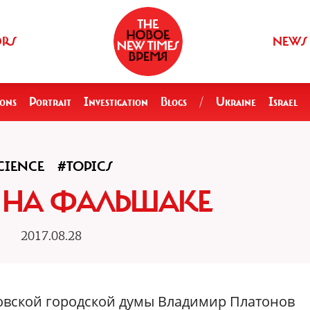
ORS
NEWS
ions
Portrait
Investigation
Blogs
/
Ukraine
Israel
CIENCE
#TOPICS
 НА ФАЛЬШАКЕ
2017.08.28
овской городской думы Владимир Платонов