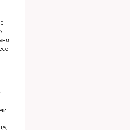
се
о
ано
есе
н
е
ами
ца,