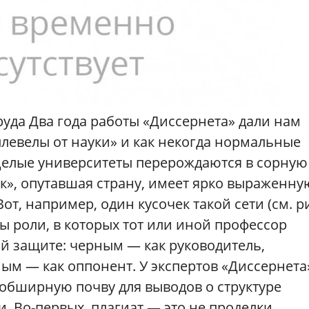
уда Два года работы «Диссернета» дали нам
плевелы от науки» и как некогда нормальные
целые университеты перерождаются в сорную
к», опутавшая страну, имеет ярко выраженну
от, например, один кусочек такой сети (см. р
ы роли, в которых тот или иной профессор
й защите: черным — как руководитель,
ным — как оппонент. У экспертов «Диссернета
 обширную почву для выводов о структуре
. Во-первых, плагиат — это не проделки