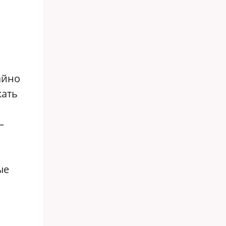
айно
кать
—
ые