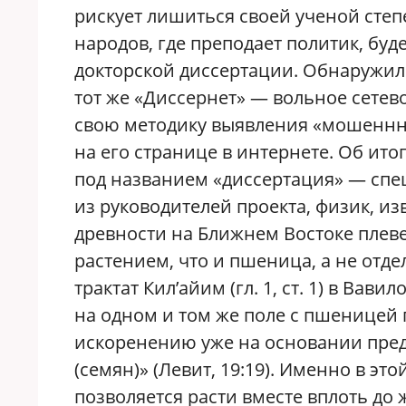
рискует лишиться своей ученой сте
народов, где преподает политик, буд
докторской диссертации. Обнаружил п
тот же «Диссернет» — вольное сетев
свою методику выявления «мошеннни
на его странице в интернете. Об ито
под названием «диссертация» — спе
из руководителей проекта, физик, из
древности на Ближнем Востоке плеве
растением, что и пшеница, а не отде
трактат Кил’айим (гл. 1, ст. 1) в Ва
на одном и том же поле с пшеницей
искоренению уже на основании пред
(семян)» (Левит, 19:19). Именно в э
позволяется расти вместе вплоть до 