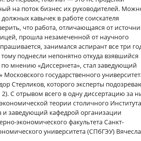
ный на поток бизнес их руководителей. Можн
ез должных кавычек в работе соискателя
верить, что работа, отличающаяся от источни
ицей, прошла незамеченной от научного
спрашивается, занимался аспирант все три го
да тому поднесли непонятно откуда взявшийся
, по мнению «Диссернета», стал заведующий
» Московского государственного университет
дор Стерликов, которого эксперты подозрева
. 2). С отрывом всего в одну диссертацию за 
 экономической теории столичного Институт
в и заведующий кафедрой организации
ерно-экономического факультета Санкт-
ономического университета (СПбГЭУ) Вячесл