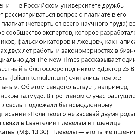
пени — в Российском университете дружбы
ет рассматриваться вопрос о плагиате в его
лагиат (четверть от всего научного труда) в
ое сообщество экспертов, которое разработал
ков, фальсификаторов и лжецов», как напис
гах двух лет работы и закономерностях в бизн
циально для Тhe New Times рассказывает оди
вестный в блогосфере под ником «Доктор Z» В
лы (lolium temulentum) считались тем же
льным. Об этом свидетельствует, например,
вилонском талмуде. В противном случае растущи
 плевелы подлежали бы немедленному
писания «Поля твоего не засевай двумя род
той связи в Евангелии плевелам и пшенице
жатвы (Мф. 13:30). Плевелы — это та же пшени