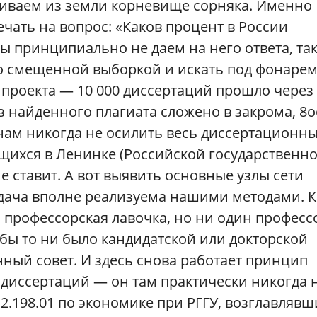
скиваем из земли корневище сорняка. Именно
чать на вопрос: «Каков процент в России
 принципиально не даем на него ответа, так
со смещенной выборкой и искать под фонарем
 проекта — 10 000 диссертаций прошло через
из найденного плагиата сложено в закрома, 8о
 нам никогда не осилить весь диссертационн
ящихся в Ленинке (Российской государственн
не ставит. А вот выявить основные узлы сети
дача вполне реализуема нашими методами. К
а профессорская лавочка, но ни один професс
 бы то ни было кандидатской или докторской
ный совет. И здесь снова работает принцип
ль диссертаций — он там практически никогда 
12.198.01 по экономике при РГГУ, возглавляв