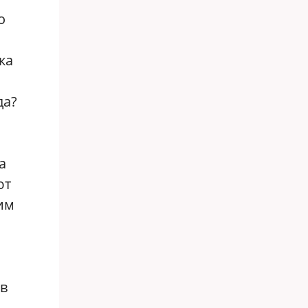
о
ка
да?
а
ют
ним
а
ав