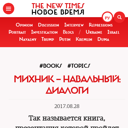
THE NEW TIMES
НОВОЕ ВРЕМЯ
РУ
Opinion
Discussion
Interview
Repressions
Portrait
Investigation
Blogs
/
Ukraine
Israel
Navalny
Trump
Putin
Kremlin
Duma
#BOOKS
#TOPICS
МИХНИК — НАВАЛЬНЫЙ:
ДИАЛОГИ
2017.08.28
Так называется книга,