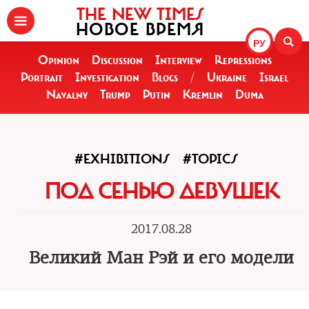
THE NEW TIMES
НОВОЕ ВРЕМЯ
РУ
Opinion
Discussion
Interview
Repressions
Portrait
Investigation
Blogs
/
Ukraine
Israel
Navalny
Trump
Putin
Kremlin
Duma
#EXHIBITIONS
#TOPICS
ПОД СЕНЬЮ ДЕВУШЕК
2017.08.28
Великий Ман Рэй и его модели