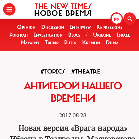
THE NEW TIMES
НОВОЕ ВРЕМЯ
РУ
Opinion
Discussion
Interview
Repressions
Portrait
Investigation
Blogs
/
Ukraine
Israel
Navalny
Trump
Putin
Kremlin
Duma
#TOPICS
#THEATRE
АНТИГЕРОЙ НАШЕГО
ВРЕМЕНИ
2017.08.28
Новая версия «Врага народа»