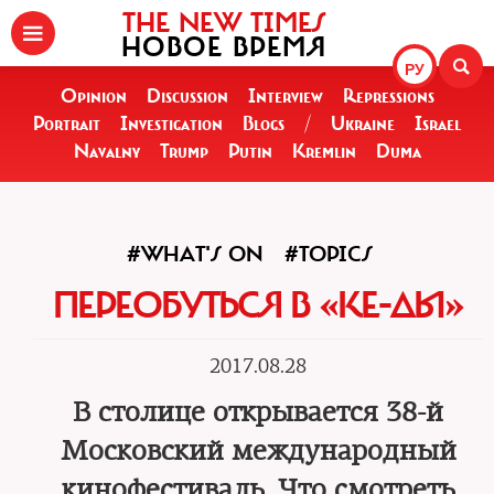
THE NEW TIMES
НОВОЕ ВРЕМЯ
РУ
Opinion
Discussion
Interview
Repressions
Portrait
Investigation
Blogs
/
Ukraine
Israel
Navalny
Trump
Putin
Kremlin
Duma
#WHAT'S ON
#TOPICS
ПЕРЕОБУТЬСЯ В «КЕ-ДЫ»
2017.08.28
В столице открывается 38-й
Московский международный
кинофестиваль. Что смотреть