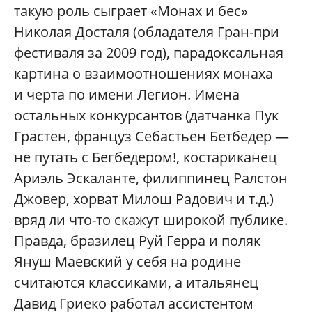
такую роль сыграет «Монах и бес»
Николая Досталя (обладателя Гран-при
фестиваля за 2009 год), парадоксальная
картина о взаимоотношениях монаха
и черта по имени Легион. Имена
остальных конкурсантов (датчанка Пук
Грастен, француз Себастьен Бетбедер —
не путать с Бегбедером!, костариканец
Ариэль Эскаланте, филиппинец Ралстон
Джовер, хорват Милош Радович и т.д.)
вряд ли что-то скажут широкой публике.
Правда, бразилец Руй Герра и поляк
Януш Маевский у себя на родине
считаются классиками, а итальянец
Давид Гриеко работал ассистентом