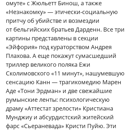
омуте» с Жюльетт Бинош, а также
«Незнакомку» — этически-социальную
притчу об убийстве и возмездии
от бельгийских братьев Дарденн. Все три
картины представлены в секции
«Эйфория» под кураторством Андрея
Плахова. А еще покажут сумасшедший
триллер великого поляка Ежи
Сколимовского «11 минут», нашумевшую
сенсацию Канн — трагикомедию Марен
Аде «Тони Эрдман» и две свежайшие
румынские ленты: психологическую
драму «Аттестат зрелости» Кристиана
Мунджиу и абсурдистский житейский
фарс «Сьераневада» Кристи Пуйю. Эти