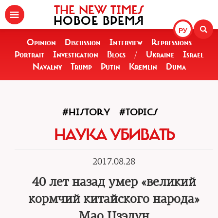
THE NEW TIMES
НОВОЕ ВРЕМЯ
РУ
Opinion
Discussion
Interview
Repressions
Portrait
Investigation
Blogs
/
Ukraine
Israel
Navalny
Trump
Putin
Kremlin
Duma
#HISTORY
#TOPICS
НАУКА УБИВАТЬ
2017.08.28
40 лет назад умер «великий
кормчий китайского народа»
Мао Цзэдун