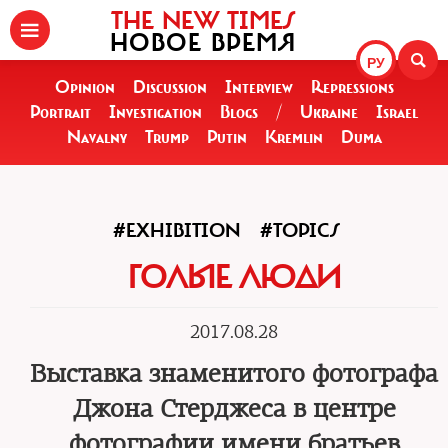
THE NEW TIMES
НОВОЕ ВРЕМЯ
РУ
Opinion
Discussion
Interview
Repressions
Portrait
Investigation
Blogs
/
Ukraine
Israel
Navalny
Trump
Putin
Kremlin
Duma
#EXHIBITION
#TOPICS
ГОЛЫЕ ЛЮДИ
2017.08.28
Выставка знаменитого фотографа
Джона Стерджеса в центре
фотографии имени братьев