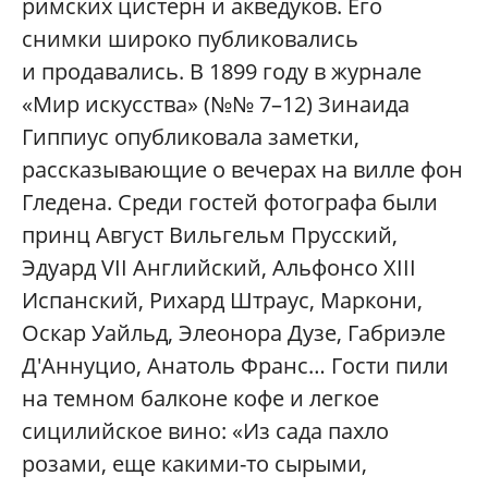
римских цистерн и акведуков. Его
снимки широко публиковались
и продавались. В 1899 году в журнале
«Мир искусства» (№№ 7–12) Зинаида
Гиппиус опубликовала заметки,
рассказывающие о вечерах на вилле фон
Гледена. Среди гостей фотографа были
принц Август Вильгельм Прусский,
Эдуард VII Английский, Альфонсо XIII
Испанский, Рихард Штраус, Маркони,
Оскар Уайльд, Элеонора Дузе, Габриэле
Д'Аннуцио, Анатоль Франс… Гости пили
на темном балконе кофе и легкое
сицилийское вино: «Из сада пахло
розами, еще какими-то сырыми,