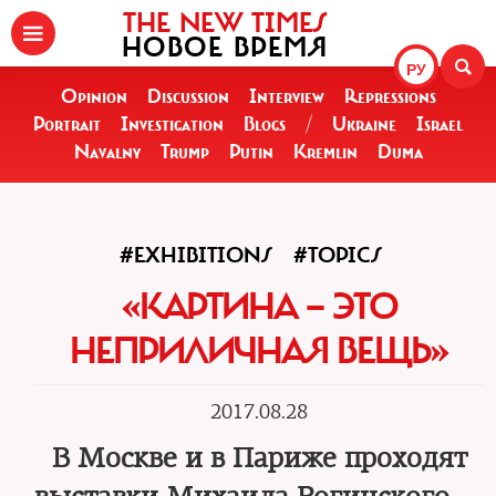
THE NEW TIMES
НОВОЕ ВРЕМЯ
РУ
Opinion
Discussion
Interview
Repressions
Portrait
Investigation
Blogs
/
Ukraine
Israel
Navalny
Trump
Putin
Kremlin
Duma
#EXHIBITIONS
#TOPICS
«КАРТИНА — ЭТО
НЕПРИЛИЧНАЯ ВЕЩЬ»
2017.08.28
В Москве и в Париже проходят