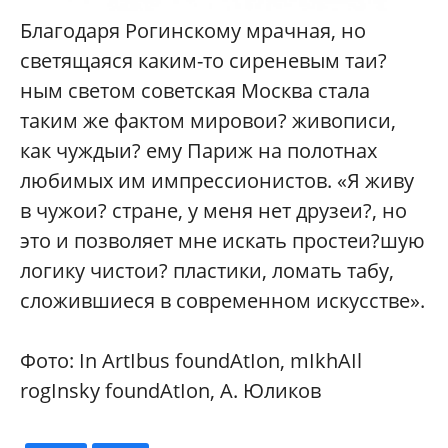
Благодаря Рогинскому мрачная, но
светящаяся каким-то сиреневым таи?
ным светом советская Москва стала
таким же фактом мировои? живописи,
как чуждыи? ему Париж на полотнах
любимых им импрессионистов. «Я живу
в чужои? стране, у меня нет друзеи?, но
это и позволяет мне искать простеи?шую
логику чистои? пластики, ломать табу,
сложившиеся в современном искусстве».
Фото: In ArtIbus foundAtIon, mIkhAIl
rogInsky foundAtIon, А. Юликов