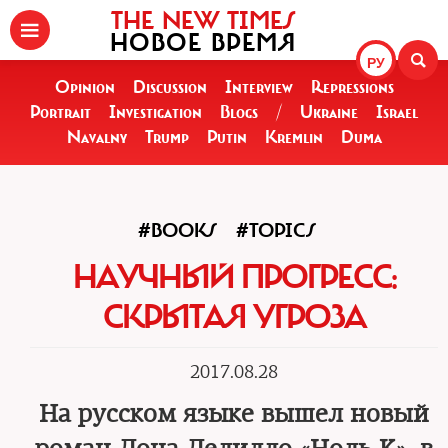
THE NEW TIMES
НОВОЕ ВРЕМЯ
РУ
Opinion
Discussion
Interview
Repressions
Portrait
Investigation
Blogs
/
Ukraine
Israel
Navalny
Trump
Putin
Kremlin
Duma
#BOOKS
#TOPICS
НАУЧНЫЙ ПРОГРЕСС:
СКРЫТАЯ УГРОЗА
2017.08.28
На русском языке вышел новый