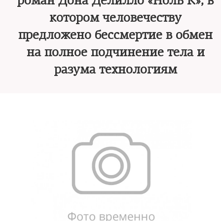
роман Дона Делилло «Ноль K», в
котором человечеству
предложено бессмертие в обмен
на полное подчинение тела и
разума технологиям