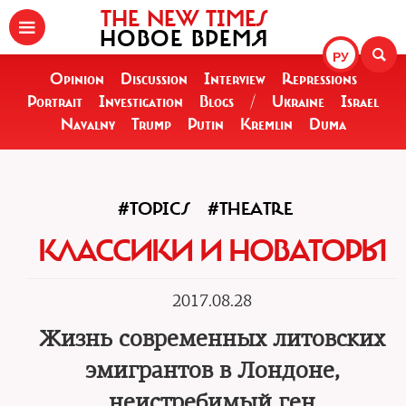
THE NEW TIMES
НОВОЕ ВРЕМЯ
РУ
Opinion
Discussion
Interview
Repressions
Portrait
Investigation
Blogs
/
Ukraine
Israel
Navalny
Trump
Putin
Kremlin
Duma
#TOPICS
#THEATRE
КЛАССИКИ И НОВАТОРЫ
2017.08.28
Жизнь современных литовских
эмигрантов в Лондоне,
неистребимый ген