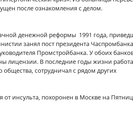
пущен после ознакомления с делом.
дачной денежной реформы 1991 года, привед
амнистии занял пост президента Часпромбанка
руководителя Промстройбанка. У обоих банков
ны лицензии. В последние годы жизни работ
 общества, сотрудничал с рядом других
ся от инсульта, похоронен в Москве на Пятни