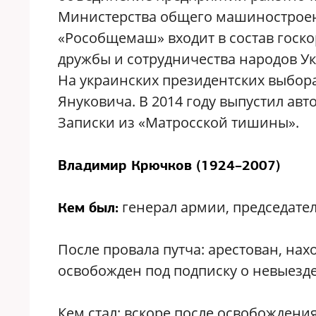
Министерства общего машиностроени
«Рособщемаш» входит в состав госк
дружбы и сотрудничества народов Укр
На украинских президентских выбора
Януковича. В 2014 году выпустил ав
Записки из «Матросской тишины».
Владимир Крючков (1924–2007)
генерал армии, председател
Кем был:
После провала путча: арестован, нах
освобожден под подписку о невыезде
Кем стал: вскоре после освобождени