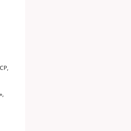
СР,
»,