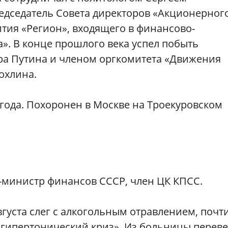
редседатель Совета директоров «Акционерног
тия «Регион», входящего в финансово-
. В конце прошлого века успел побыть
ра Путина и членом оргкомитета «Движения
охлина.
 года. Похоронен в Москве на Троекуровском
-министр финансов СССР, член ЦК КПСС.
вгуста слег с алкогольным отравлением, почт
 «гипертонический криз». Из больницы перев