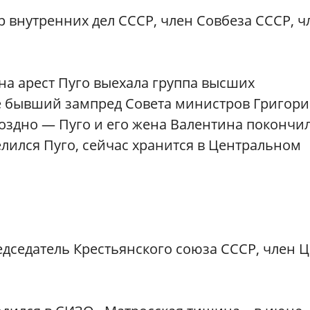
 внутренних дел СССР, член Совбеза СССР, ч
 на арест Пуго выехала группа высших
е бывший зампред Совета министров Григор
здно — Пуго и его жена Валентина покончи
релился Пуго, сейчас хранится в Центральном
дседатель Крестьянского союза СССР, член 