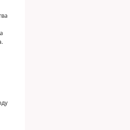
тва
а
.
оду