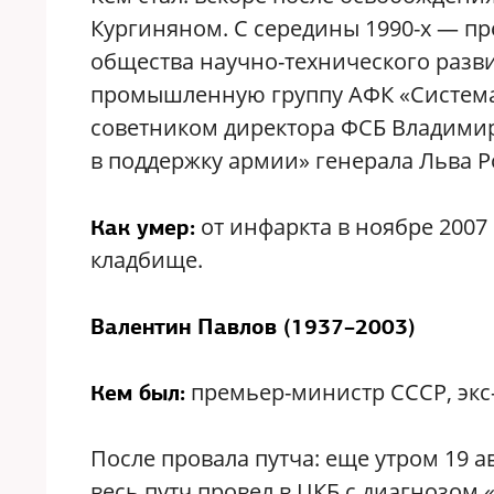
Кургиняном. С середины 1990-х — п
общества научно-технического разви
промышленную группу АФК «Система»
советником директора ФСБ Владими
в поддержку армии» генерала Льва Р
от инфаркта в ноябре 2007
Как умер:
кладбище.
Валентин Павлов (1937–2003)
премьер-министр СССР, экс
Кем был:
После провала путча: еще утром 19 а
весь путч провел в ЦКБ с диагнозом