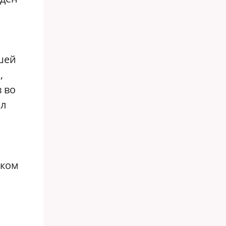
шей
,
 во
ал
цком