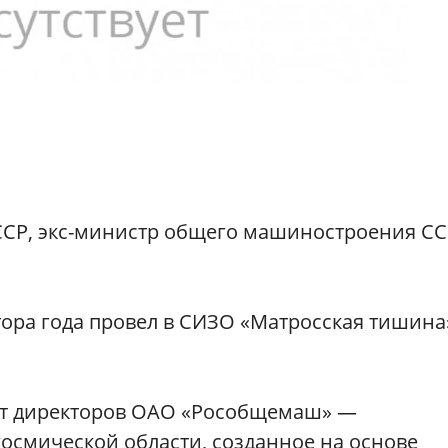
СР, экс-министр общего машиностроения СС
лтора года провел в СИЗО «Матросская тишина
вет директоров ОАО «Рособщемаш» —
осмической области, созданное на основе