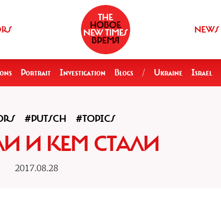
ORS
NEWS
ions
Portrait
Investigation
Blogs
/
Ukraine
Israel
ORS
#PUTSCH
#TOPICS
И И КЕМ СТАЛИ
2017.08.28