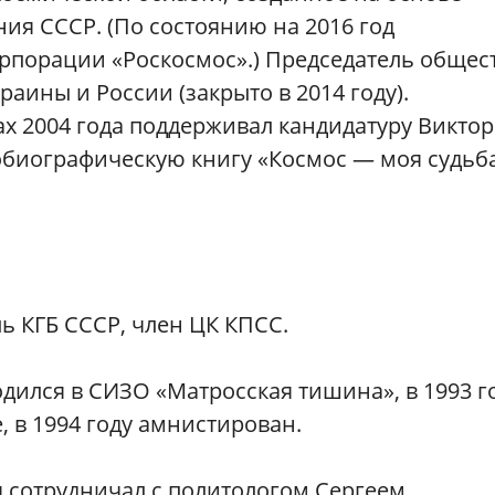
я СССР. (По состоянию на 2016 год
орпорации «Роскосмос».) Председатель общес
аины и России (закрыто в 2014 году).
х 2004 года поддерживал кандидатуру Виктор
тобиографическую книгу «Космос — моя судьба
ь КГБ СССР, член ЦК КПСС.
одился в СИЗО «Матросская тишина», в 1993 г
, в 1994 году амнистирован.
я сотрудничал с политологом Сергеем