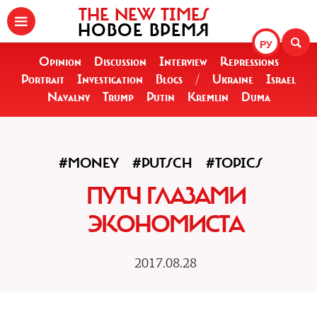
THE NEW TIMES
НОВОЕ ВРЕМЯ
РУ
Opinion
Discussion
Interview
Repressions
Portrait
Investigation
Blogs
/
Ukraine
Israel
Navalny
Trump
Putin
Kremlin
Duma
#MONEY
#PUTSCH
#TOPICS
ПУТЧ ГЛАЗАМИ
ЭКОНОМИСТА
2017.08.28