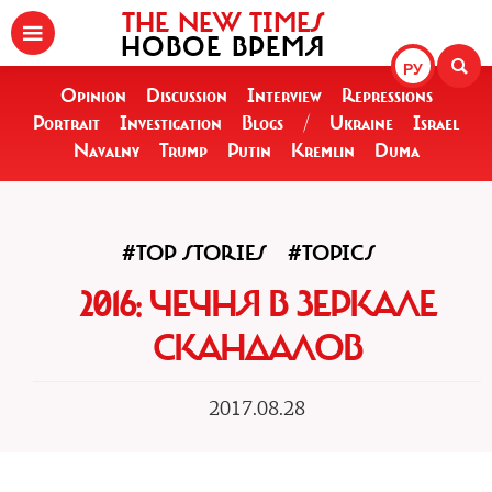
THE NEW TIMES
НОВОЕ ВРЕМЯ
РУ
Opinion
Discussion
Interview
Repressions
Portrait
Investigation
Blogs
/
Ukraine
Israel
Navalny
Trump
Putin
Kremlin
Duma
#TOP STORIES
#TOPICS
2016: ЧЕЧНЯ В ЗЕРКАЛЕ
СКАНДАЛОВ
2017.08.28