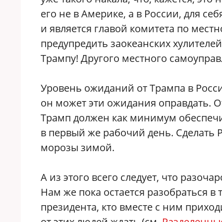
его не в Америке, а в России, для се
и является главой комитета по мест
предупредить заокеанских хулителей
Трампу! Другого местного самоуправл
Уровень ожиданий от Трампа в Росси
он может эти ожидания оправдать. О
Трамп должен как минимум обеспечи
в первый же рабочий день. Сделать 
морозы зимой.
А из этого всего следует, что разоч
Нам же пока остается разобраться в 
президента, кто вместе с ним приход
от этих людей ждать (см.
Разделенны