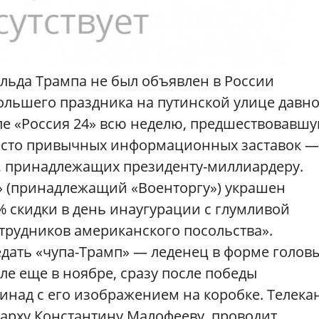
льда Трампа не был объявлен в России
льшего праздника на путинской улице давно
ле «Россия 24» всю неделю, предшествовавш
место привычных информационных заставок —
, принадлежащих президенту-миллиардеру.
» (принадлежащий «Военторгу») украшен
 скидки в день инаугурации с глумливой
трудников американского посольства».
едать «чупа-Трамп» — леденец в форме голов
уле еще в ноябре, сразу после победы
инад с его изображением на коробке. Телека
арху Константину Малофееву, проводит