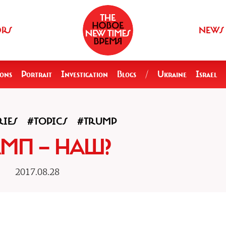
ORS
NEWS
ions
Portrait
Investigation
Blogs
/
Ukraine
Israel
RIES
#TOPICS
#TRUMP
АМП — НАШ?
2017.08.28