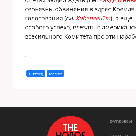
серьезны обвинения в адрес Кремля 
голосования (
см.
Кибергеи?т
), а еще
особого успеха, влезать в американ
всесильного Комитета про эти нараб
.
X (Twitter)
Telegram
a
РУБРИКИ