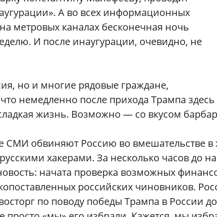
аугурации». А во всех информационных
 на метровых каналах бесконечная ночь
еделю. И после инаугурации, очевидно, не
ия, но и многие рядовые граждане,
 что немедленно после прихода Трампа здесь
, сладкая жизнь. Возможно — со вкусом барбар
е СМИ обвиняют Россию во вмешательстве в 
усскими хакерами. За несколько часов до н
новость: начата проверка возможных финанс
копоставленных российских чиновников. Рос
 восторг по поводу победы Трампа в России до
 не просто «мы» его избрали. Кажется, мы избр