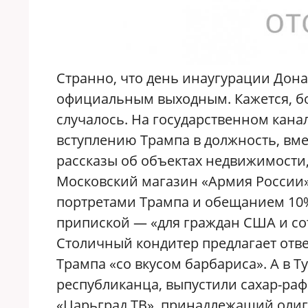
Странно, что день инаугурации Дона
официальным выходным. Кажется, бо
случалось. На государственном кана
вступлению Трампа в должность, в
рассказы об объектах недвижимости
Московский магазин «Армия России
портретами Трампа и обещанием 10%
припиской — «для граждан США и со
Столичный кондитер предлагает отв
Трампа «со вкусом барбариса». А в Т
республиканца, выпустили сахар-раф
«Царьград ТВ», принадлежащий олиг