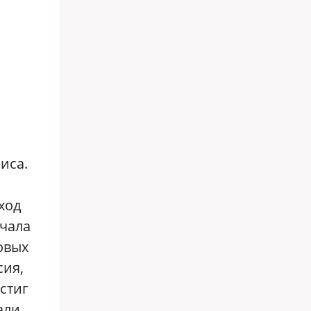
иса.
ход
ачала
овых
сия,
стиг
али