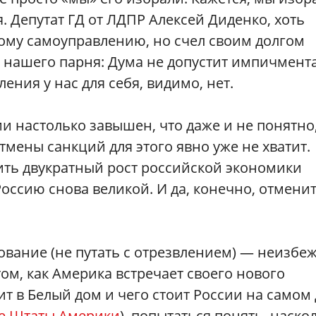
бя. Депутат ГД от ЛДПР Алексей Диденко, хоть
ному самоуправлению, но счел своим долгом
 нашего парня: Дума не допустит импичмент
ения у нас для себя, видимо, нет.
и настолько завышен, что даже и не понятно,
тмены санкций для этого явно уже не хватит.
ть двукратный рост российской экономики
Россию снова великой. И да, конечно, отмени
арование (не путать с отрезвлением) — неизбе
том, как Америка встречает своего нового
ит в Белый дом и чего стоит России на самом
е Штаты Америки
), попытаться понять, наско