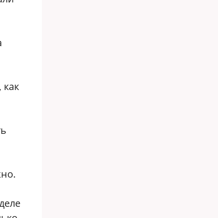
а
 как
ть
жно.
 деле
лько