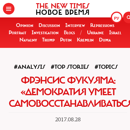
THE NEW TIMES
НОВОЕ ВРЕМЯ
РУ
Opinion
Discussion
Interview
Repressions
Portrait
Investigation
Blogs
/
Ukraine
Israel
Navalny
Trump
Putin
Kremlin
Duma
#ANALYSIS
#TOP STORIES
#TOPICS
ФРЭНСИС ФУКУЯМА:
«ДЕМОКРАТИЯ УМЕЕТ
САМОВОССТАНАВЛИВАТЬС
2017.08.28