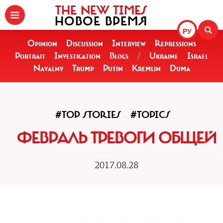
THE NEW TIMES
НОВОЕ ВРЕМЯ
РУ
Opinion
Discussion
Interview
Repressions
Portrait
Investigation
Blogs
/
Ukraine
Israel
Navalny
Trump
Putin
Kremlin
Duma
#TOP STORIES
#TOPICS
ФЕВРАЛЬ ТРЕВОГИ ОБЩЕЙ
2017.08.28