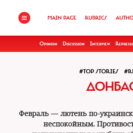
MAIN PAGE
RUBRICS
AUTH
Opinion
Discussion
Interview
Repress
#TOP STORIES
#R
ДОНБАС
Февраль — лютень по-украинск
неспокойным. Противост