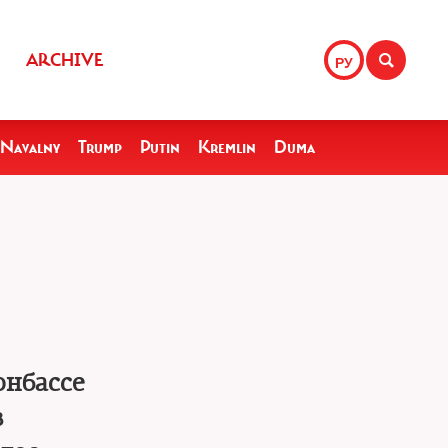
ARCHIVE
РУ
Navalny
Trump
Putin
Kremlin
Duma
онбассе
в