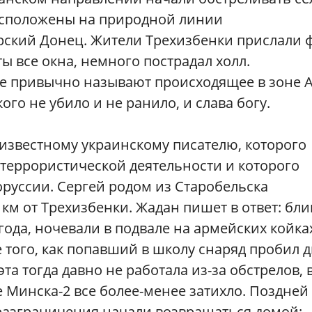
асположены на природной линии
рский Донец. Жители Трехизбенки прислали ф
ы все окна, немного пострадал холл.
ые привычно называют происходящее в зоне 
ого не убило и не ранило, и слава богу.
известному украинскому писателю, которого
 террористической деятельности и которого
руссии. Сергей родом из Старобельска
км от Трехизбенки. Жадан пишет в ответ: бли
года, ночевали в подвале на армейских койка
 того, как попавший в школу снаряд пробил д
та тогда давно не работала из-за обстрелов, 
е Минска-2 все более-менее затихло. Поздней
разграничения начали возвращаться домой: