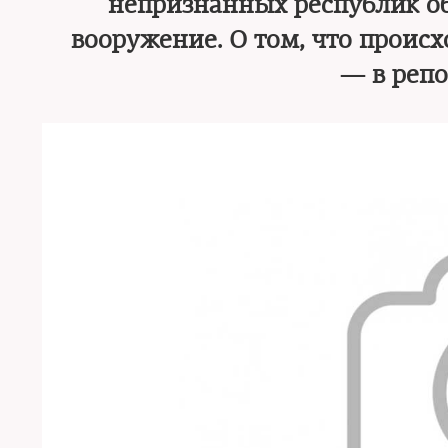
непризнанных республик об
вооружение. О том, что проис
— в репо