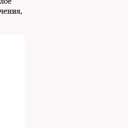
лое
чения,