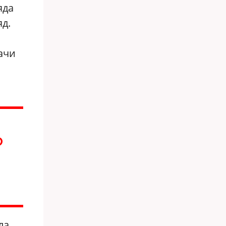
яда
яд.
ачи
Ю
ла