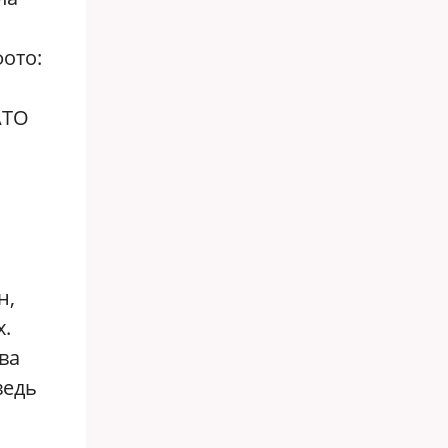
ото:
АТО
н,
х.
ва
ведь