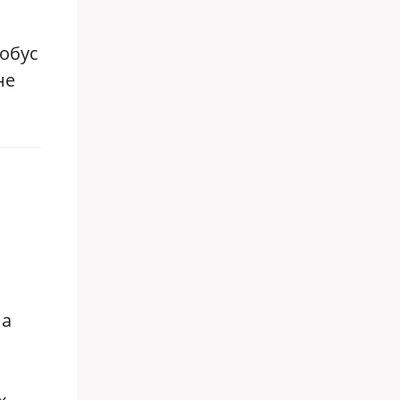
тобус
не
на