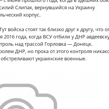
— с июня прошлого года, когда в здешних боя
силий Слипак, вернувшийся на Украину
льческий корпус.
ут войска стоят так близко друг к другу, что 
 2016 года, когда ВСУ отбили у ДНР авдеевск
нтроль над трассой Горловка — Донецк.
олем ДНР, но прока от этого контроля никако
е обстреливают украинские военные.