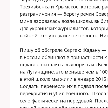
Трехизбенка и Крымское, которые р
разграничения — берегу речки Севе
мина взорвалась возле школы, выбит
Для украинских журналистов, котор
войной, это уже даже не новость. Ник
Пишу об обстреле Сергею Жадану — 
в России обвиняют в причастности к
недавно пытались выдворить из Бело
на Луганщине, это меньше чем в 100 
в этой школе мы жили в январе 2015 
Солдаты перенесли их в подвал после
перекрытия и убил военного. Школа э
село фактически на передовой. Посл
весной люди по обе стороны линии 