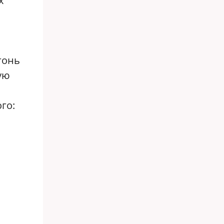
х
огонь
ую
го: