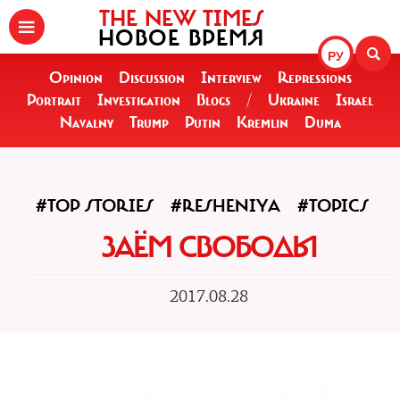
THE NEW TIMES
НОВОЕ ВРЕМЯ
РУ
Opinion
Discussion
Interview
Repressions
Portrait
Investigation
Blogs
/
Ukraine
Israel
Navalny
Trump
Putin
Kremlin
Duma
#TOP STORIES
#RESHENIYA
#TOPICS
ЗАЁМ СВОБОДЫ
2017.08.28