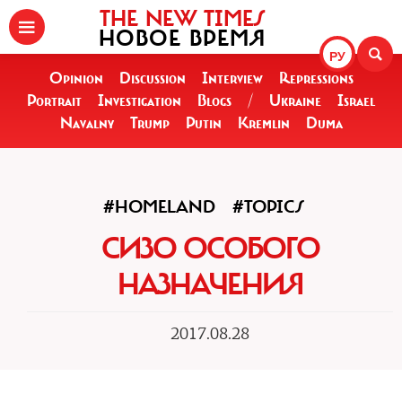
THE NEW TIMES
НОВОЕ ВРЕМЯ
РУ
Opinion
Discussion
Interview
Repressions
Portrait
Investigation
Blogs
/
Ukraine
Israel
Navalny
Trump
Putin
Kremlin
Duma
#HOMELAND
#TOPICS
СИЗО ОСОБОГО
НАЗНАЧЕНИЯ
2017.08.28