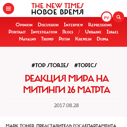
THE NEW TIMES
НОВОЕ ВРЕМЯ
РУ
Opinion
Discussion
Interview
Repressions
Portrait
Investigation
Blogs
/
Ukraine
Israel
Navalny
Trump
Putin
Kremlin
Duma
#TOP STORIES
#TOPICS
РЕАКЦИЯ МИРА НА
МИТИНГИ 26 МАТРТА
2017.08.28
МАРК ТОНЕР, ПРЕДСТАВИТЕЛЬ ГОСДЕПАРТАМЕНТА