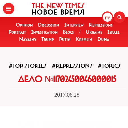
THE NEW TIMES
НОВОЕ ВРЕМЯ
РУ
Opinion
Discussion
Interview
Repressions
Portrait
Investigation
Blogs
/
Ukraine
Israel
Navalny
Trump
Putin
Kremlin
Duma
#TOP STORIES
#REPRESSIONS
#TOPICS
ДЕЛО №11702450046000015
2017.08.28