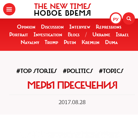
THE NEW TIMES
НОВОЕ ВРЕМЯ
РУ
Opinion
Discussion
Interview
Repressions
Portrait
Investigation
Blogs
/
Ukraine
Israel
Navalny
Trump
Putin
Kremlin
Duma
#TOP STORIES
#POLITICS
#TOPICS
МЕРЫ ПРЕСЕЧЕНИЯ
2017.08.28