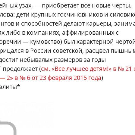
йных узах, — приобретает все новые черты.
лова: дети крупных госчиновников и силовик
антов и способностей делают карьеры, заним
х либо в компаниях, аффилированных с
торечии — кумовство) был характерной черто
орицался в России советской, расцвел пышны
достиг небывалых размеров за годы
 продолжает (
см. «Все лучшее детям!» в № 21 
— 2» в № 6 от 23 февраля 2015 года
)
 элиты*