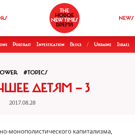
ORS
NEWS
ions
Portrait
Investigation
Blogs
/
Ukraine
Israel
POWER
#TOPICS
ЧШЕЕ ДЕТЯМ — 3
2017.08.28
но-монополистического капитализма,