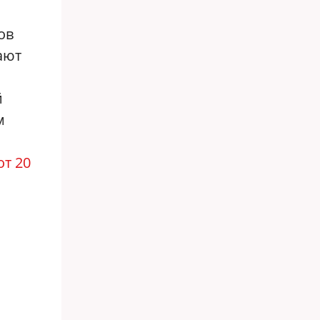
ов
ают
й
м
от 20