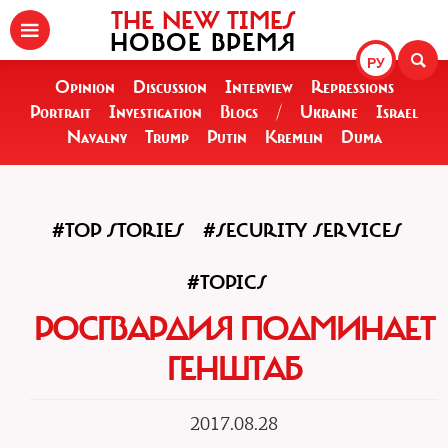
THE NEW TIMES
НОВОЕ ВРЕМЯ
РУ
Opinion
Discussion
Interview
Repressions
Portrait
Investigation
Blogs
/
Ukraine
Israel
Navalny
Trump
Putin
Kremlin
Duma
#TOP STORIES
#SECURITY SERVICES
#TOPICS
РОСГВАРДИЯ ПОДМИНАЕТ
ГЕНШТАБ
2017.08.28