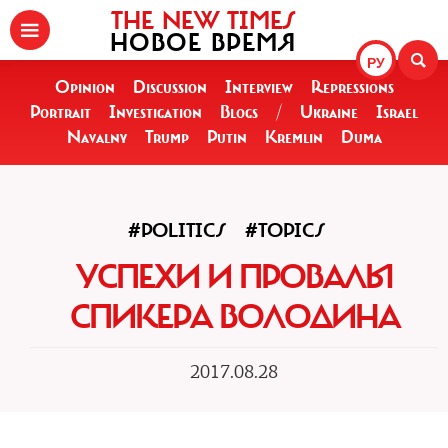
THE NEW TIMES
НОВОЕ ВРЕМЯ
РУ
Opinion
Discussion
Interview
Repressions
Portrait
Investigation
Blogs
/
Ukraine
Israel
Navalny
Trump
Putin
Kremlin
Duma
#POLITICS
#TOPICS
УСПЕХИ И ПРОВАЛЫ
СПИКЕРА ВОЛОДИНА
2017.08.28