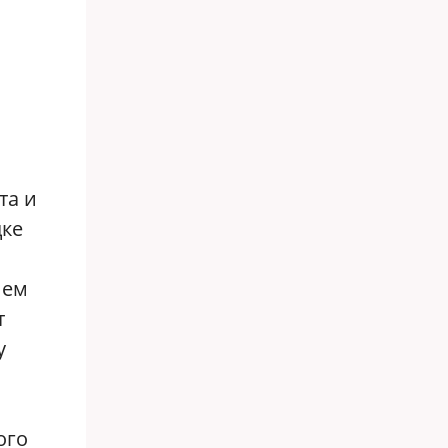
та и
дке
ием
т
у
ого