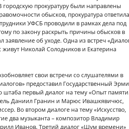
В городскую прокуратуру были направлены
правомочности обысков, прокуратура ответила
трудники УФСБ проводили в рамках дела под
тому по закону раскрыть причины обысков в
л заявление об уходе. Одна из встреч «Диало
ас живут Николай Солодников и Екатерина
возобновляет свои встречи со слушателями в
Диалогов» предоставил Государственный Эрми
го штаба первый диалог на тему «Опыт памяти
тель Даниил Гранин и Марюс Ивашкявичюс,
ссер. Во втором диалоге на тему «Искусство,
тие два музыканта – композитор Владимир
рилл Иванов. Третий диалог «Шум времени»