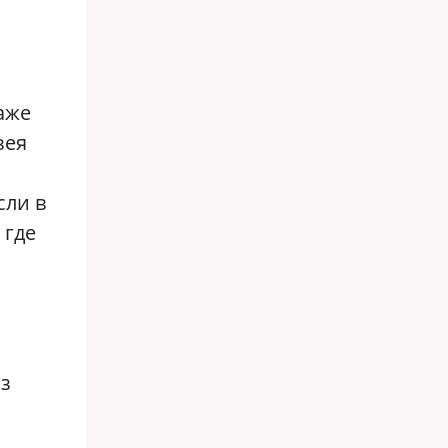
аже
зея
сли в
 где
из