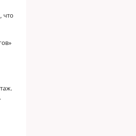
, что
гов»
таж.
.