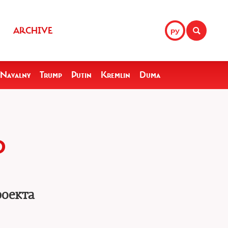
ARCHIVE
РУ
Navalny
Trump
Putin
Kremlin
Duma
Р
роекта