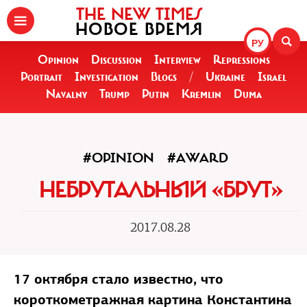
THE NEW TIMES
НОВОЕ ВРЕМЯ
РУ
Opinion
Discussion
Interview
Repressions
Portrait
Investigation
Blogs
/
Ukraine
Israel
Navalny
Trump
Putin
Kremlin
Duma
#OPINION
#AWARD
НЕБРУТАЛЬНЫЙ «БРУТ»
2017.08.28
17 октября стало известно, что
короткометражная картина Константина