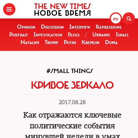
THE NEW TIMES
НОВОЕ ВРЕМЯ
РУ
Opinion
Discussion
Interview
Repressions
Portrait
Investigation
Blogs
/
Ukraine
Israel
Navalny
Trump
Putin
Kremlin
Duma
#SMALL THINGS
КРИВОЕ ЗЕРКАЛО
2017.08.28
Как отражаются ключевые
политические события
минувшей недели в умах