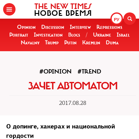
THE NEW TIMES
НОВОЕ ВРЕМЯ
РУ
Opinion
Discussion
Interview
Repressions
Portrait
Investigation
Blogs
/
Ukraine
Israel
Navalny
Trump
Putin
Kremlin
Duma
#OPINION
#TREND
ЗАЧЕТ АВТОМАТОМ
2017.08.28
О допинге, хакерах и национальной
гордости