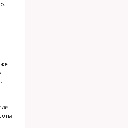
о.
кже
о
ь
сле
соты