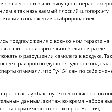
, из-за чего они были выпущены неравномерн
нием в так называемый плоский штопор: эту
инивший в положении «кабрирование»
ись предположения о возможном теракте на
казывали на подозрительно большой разлет
твовать о разрушении самолета в воздухе. Та
вшее с радаров воздушное судно не подавал
сперты отмечали, что Ту-154 сам по себе очен
кстренных службах спустя несколько часов по
ительным данным, экипаж во время набора вы
ностью критического характера». Версия,