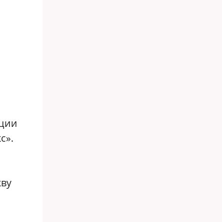
ации
с».
кву