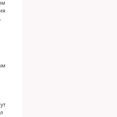
ом
ия
.
ым
ут
ил