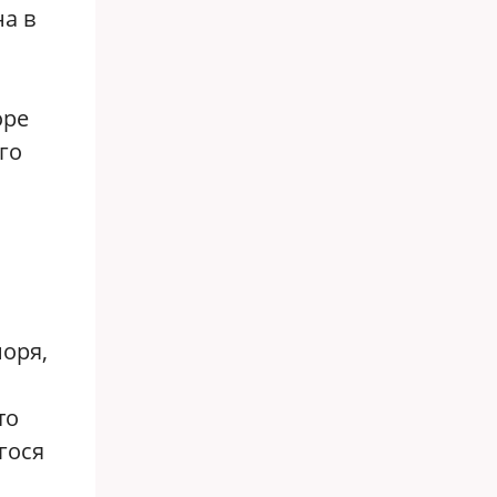
а в
оре
го
оря,
то
гося