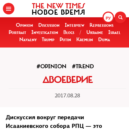
THE NEW TIMES
НОВОЕ ВРЕМЯ
РУ
Opinion
Discussion
Interview
Repressions
Portrait
Investigation
Blogs
/
Ukraine
Israel
Navalny
Trump
Putin
Kremlin
Duma
#OPINION
#TREND
ДВОЕВЕРИЕ
2017.08.28
Дискуссия вокруг передачи
Исаакиевского собора РПЦ — это