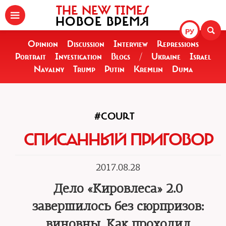
THE NEW TIMES
НОВОЕ ВРЕМЯ
РУ
Opinion
Discussion
Interview
Repressions
Portrait
Investigation
Blogs
/
Ukraine
Israel
Navalny
Trump
Putin
Kremlin
Duma
#COURT
СПИСАННЫЙ ПРИГОВОР
2017.08.28
Дело «Кировлеса» 2.0
завершилось без сюрпризов:
виновны. Как проходил