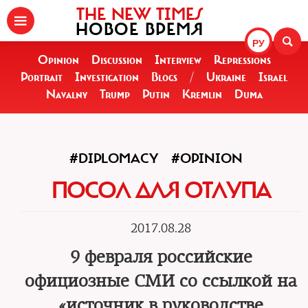
THE NEW TIMES
НОВОЕ ВРЕМЯ
РУ
Opinion
Discussion
Interview
Repressions
Portrait
Investigation
Blogs
/
Ukraine
Israel
Navalny
Trump
Putin
Kremlin
Duma
#DIPLOMACY
#OPINION
ПОСОЛ ДЛЯ ОТЛУПА
2017.08.28
9 февраля российские
официозные СМИ со ссылкой на
«источник в руководстве