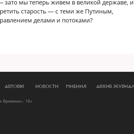
 — зато мы теперь живем в великой державе, и
третить старость — с теми же Путиным,
равлением делами и потоками?
АВТОРЫ
НОВОСТИ
МНЕНИЯ
АРХИВ ЖУРНА
 Времена». 16+