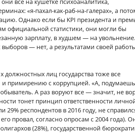
они все на кушетке психоаналитика,
минах: «я-пахал-как-раб-на-галерах», а пото
ию. Однако если бы KPI президента и прем
ям официальной статистики, они могли бы
езанную зарплату, в худшем — на увольнение
выборов — нет, а результатами своей работ
х должностных лиц государства тоже все
и и примирению с коррупцией. «А, подумаешь
обыватель. А раз воруют все — значит, не во
нности тонет принцип ответственности личной
и 29% респондентов в 2016 году, не справилс
его провал, согласно опросам с 2004 года). О
 олигархов (28%), государственной бюрократ