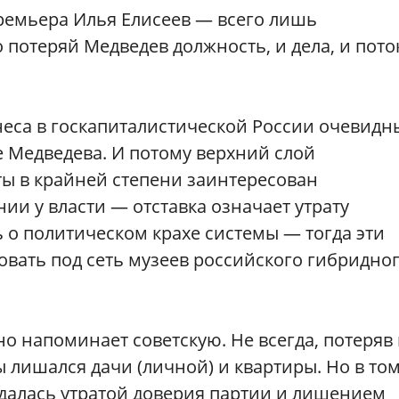
премьера Илья Елисеев — всего лишь
потеряй Медведев должность, и дела, и пото
неса в госкапиталистической России очевид
е Медведева. И потому верхний слой
ы в крайней степени заинтересован
и у власти — отставка означает утрату
ь о политическом крахе системы — тогда эти
вать под сеть музеев российского гибридно
о напоминает советскую. Не всегда, потеряв 
лишался дачи (личной) и квартиры. Но в то
ждалась утратой доверия партии и лишением