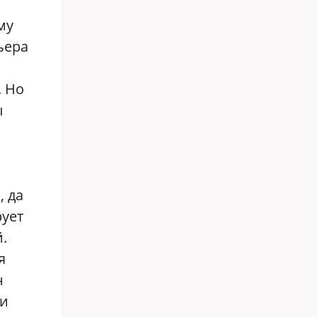
му
ьера
. Но
ы
, да
рует
.
я
н
ии