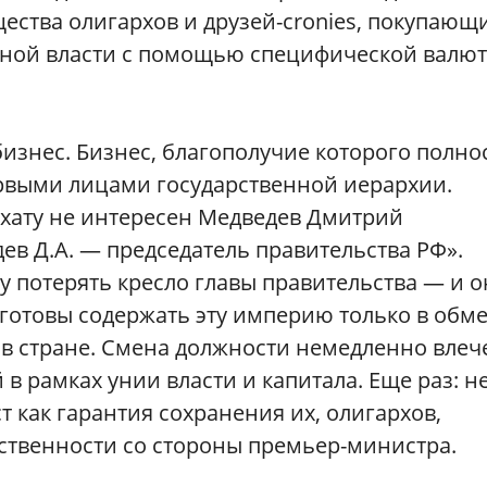
щества олигархов и друзей-cronies, покупающ
нной власти с помощью специфической валю
бизнес. Бизнес, благополучие которого полн
ервыми лицами государственной иерархии.
рхату не интересен Медведев Дмитрий
ев Д.А. — председатель правительства РФ».
у потерять кресло главы правительства — и о
 готовы содержать эту империю только в обм
в стране. Смена должности немедленно влече
в рамках унии власти и капитала. Еще раз: н
т как гарантия сохранения их, олигархов,
бственности со стороны премьер-министра.