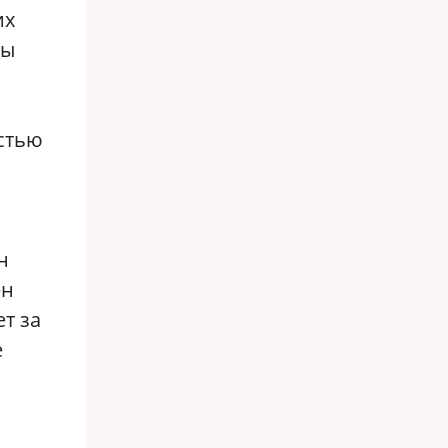
их
ты
остью
н
ен
т за
е