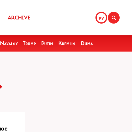
ARCHIVE
РУ
Navalny
Trump
Putin
Kremlin
Duma
»
ное