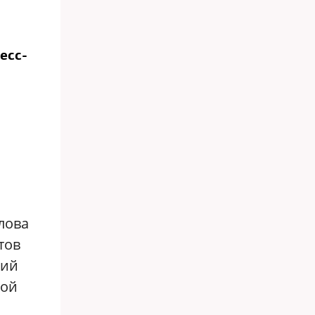
есс-
лова
тов
тий
ной