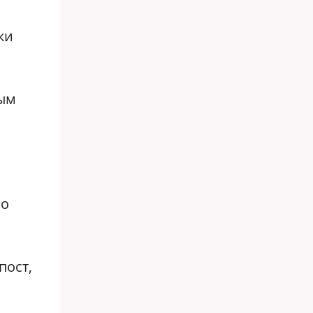
ки
ным
го
пост,
м